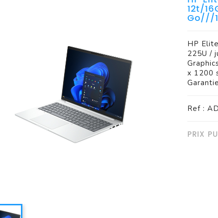
12t/16
Go///
ueil
tateur
les
HP Elit
225U / 
Graphic
x 1200 
Garanti
Ref : 
PRIX PU
Et Vidéo Conférence