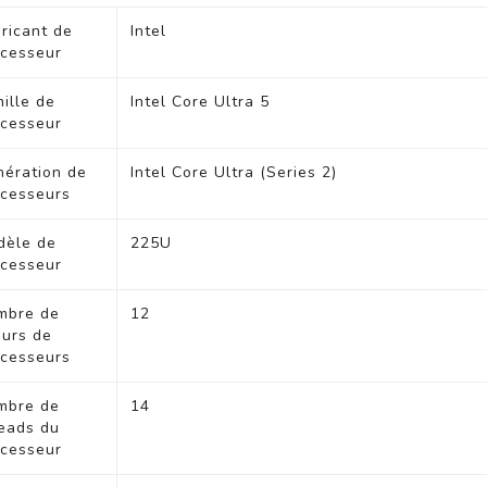
ntel Core U5 225U
ricant de
Intel
-12t/16Go/512 G
cesseur
o///14WUXGA/W11
P/G1a
ille de
Intel Core Ultra 5
cesseur
ération de
Intel Core Ultra (Series 2)
cesseurs
dèle de
225U
cesseur
HP Elitebook 845 G
11 AMD R5 8540U/1
mbre de
12
6Go/256 Go///14W
urs de
UXGA/W11P/G1a
cesseurs
mbre de
14
eads du
cesseur