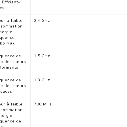
 Effcient-
es
ur à faible
2,4 GHz
nsommation
nergie
équence
rbo Max
équence de
1,5 GHz
se des cœurs
formants
équence de
1,3 GHz
se des cœurs
icaces
ur à faible
700 MHz
nsommation
nergie
équence de
se