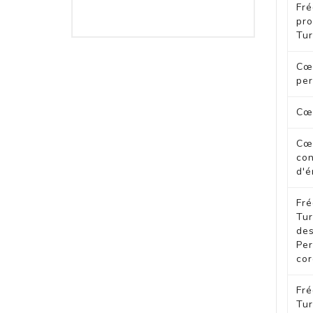
Fr
pro
Tu
Cœ
pe
Cœu
Cœu
co
d'é
Fr
Tu
de
Pe
cor
Fr
Tu