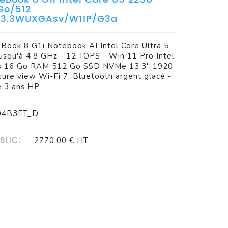
Go/512
13.3WUXGAsv/W11P/G3a
eBook 8 G1i Notebook AI Intel Core Ultra 5
jusqu'à 4.8 GHz - 12 TOPS - Win 11 Pro Intel
s 16 Go RAM 512 Go SSD NVMe 13.3" 1920
sure view Wi-Fi 7, Bluetooth argent glacé -
e 3 ans HP
AD4B3ET_D
BLIC:
2770.00 € HT