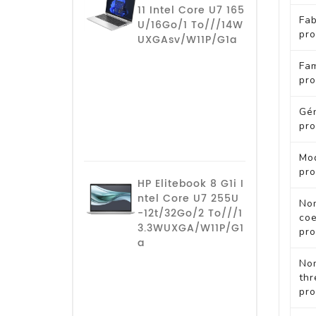
11 Intel Core U7 165
Fab
U/16Go/1 To///14W
pro
UXGAsv/W11P/G1a
Fam
pro
Gén
pro
Mo
pro
HP Elitebook 8 G1i I
ntel Core U7 255U
No
-12t/32Go/2 To///1
coe
3.3WUXGA/W11P/G1
pro
a
No
thr
pro