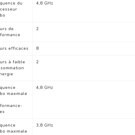
équence du
4,8 GHz
cesseur
rbo
urs de
2
rformance
rs efficaces
8
rs à faible
2
nsommation
nergie
équence
4,8 GHz
rbo maximale
s
rformance-
es
équence
3,8 GHz
rbo maximale