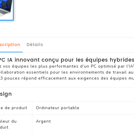
ique
eur A3
Monochrome
r Monochrome A3
leur A3
scription
Détails
PC IA innovant conçu pour les équipes hybride
 vos équipes les plus performantes d’un PC optimisé par l’IA
llaboration essentiels pour les environnements de travail au
13 pouces répond efficacement aux exigences des équipes mu
our Serveur
t Ventilation Pour Serveur
Pour Serveur
our Serveur
sign
ageable
anageable POE
anageable Niv 2
r Reseau Sans Fil
e de produit
Ordinateur portable
leur du
Argent
duit
T/DLT/LTO
r Lecteur De Bandes