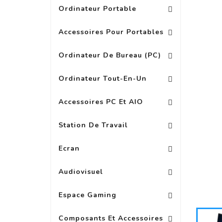
Ordinateur Portable
Replicateur Station D\'acc
Batterie, Chargeur Adap
Autres Accessoires Pour Portab
Accessoires Pour Portables
PC Multimedia Grand Public
Ordinateur De Bureau (PC)
Ordinateur Tout-En-Un
Autres Accessoires Pour PC
Accessoires PC Et AIO
Station De Travail
Accessoire Pour Ecran Wide
Ext Garanti Pour Ecran LED
Ecran
Accessoires Pour Casques
Accessoires Audio 
Audiovisuel
Espace Gaming
Composants Et Accessoires