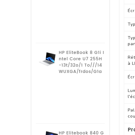
Écr
Ty
Ty
pa
HP EliteBook 8 G1i I
Rét
ntel Core U7 255H
à 
-13t/32o/1 To///14
WUXGA/frdos/G1a
Écr
Lum
l'é
Pal
cou
Pr
HP Elitebook 840 G