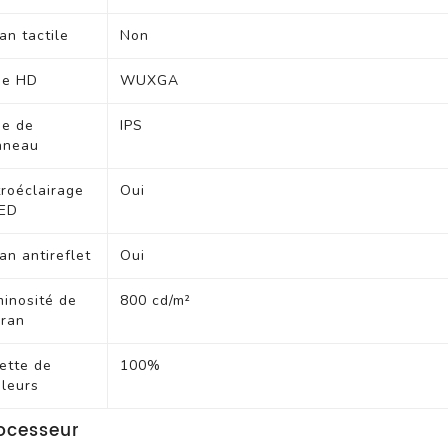
an tactile
Non
pe HD
WUXGA
pe de
IPS
nneau
HP EliteBook 8 G1i I
roéclairage
Oui
ntel Core U5 225U
LED
-12t/16Go/1 To///1
6WUXGA/W11P/G1a
an antireflet
Oui
inosité de
800 cd/m²
cran
ette de
100%
leurs
ocesseur
HP EliteBook 6 G1i I