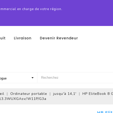
ommercial en charge de votre région.
uit
Livraison
Devenir Revendeur
eil
Ordinateur portable
jusqu'à 14,1'
HP EliteBook 8 
/13.3WUXGAsv/W11P/G3a
HP Eli