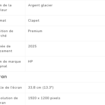
m de la
Argent glacier
leur
ssoires
rmat
Clapet
D/Tablette
ition de
Premium
 Pc En Abonnement
rché
née de
2025
ncement
m de marque
HP
ginal
ran
HP EliteBook Ultra
lle de l'écran
33,8 cm (13.3")
G1i Intel Core U7 2
58V-48t/32Go/1 T
o///14O2.8kt/W11P/
olution de
1920 x 1200 pixels
G1a
cran