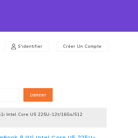
S'identifier
Créer Un Compte
Lancer
G1i Intel Core U5 225U-12t/16Go/512
teBook 8 G1i Intel Core U5 225U-