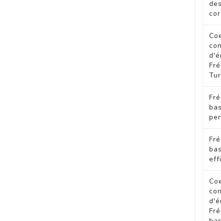
des
cor
Coe
co
d'é
Fr
Tu
Fr
ba
per
Fr
ba
eff
Coe
co
d'é
Fr
ba