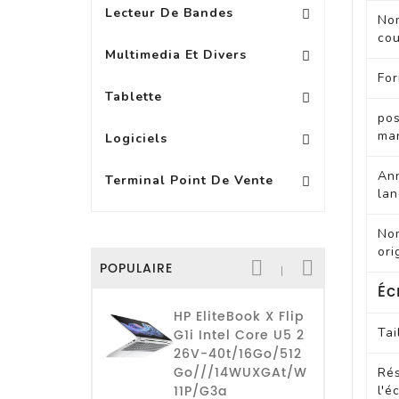
Lecteur De Bandes
No
cou
Vidéoprojecteurs Acce
Multimedia Et Divers
Fo
Protection Pour Tablette +10\'
Accessoire Pour PA
Protection Pour Tablette 8 À 9\'
Tablette
pos
Logiciels Bureautique
ma
Logiciels
An
Terminal Point De Vente
la
No
ori
POPULAIRE
Éc
HP EliteBook X Flip
Tai
G1i Intel Core U5 2
26V-40t/16Go/512
Go///14WUXGAt/W
Rés
11P/G3a
l'é