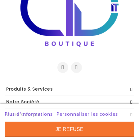
Serveur
Reseau
Et
Telecom
Onduleur
Parasurtenseur
Lecteur
De
Bandes
Produits & Services
Multimedia
Notre Société
Et
Divers
Plus d'informations
Personnaliser les cookies
Votre Compte
Contact Information
Tablette
JE REFUSE