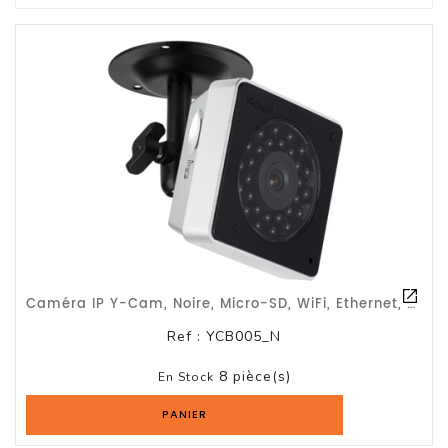
Tout-
En-
Un
Accessoires
PC
Et
AIO
Station
De
Travail
Ecran
Caméra IP Y-Cam, Noire, Micro-SD, WiFi, Ethernet, IR LED Night-Vision - Garantie
Audiovisuel
Ref :
YCB005_N
8 pièce(s)
Espace
En Stock
Gaming
PANIER
Composants