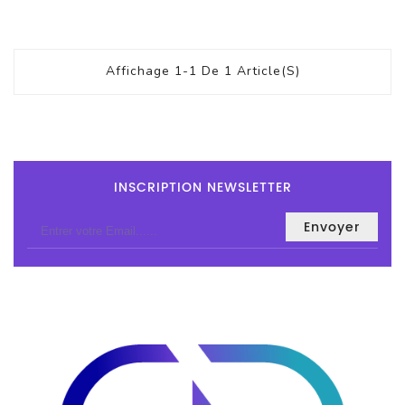
Et
Accessoires
Affichage 1-1 De 1 Article(s)
Câbles
Et
Adaptateurs
Imprimante
INSCRIPTION NEWSLETTER
Imprimante
Multifonction
Imprimante
Grand
Format
Accessoires
Imprimantes
Scanner