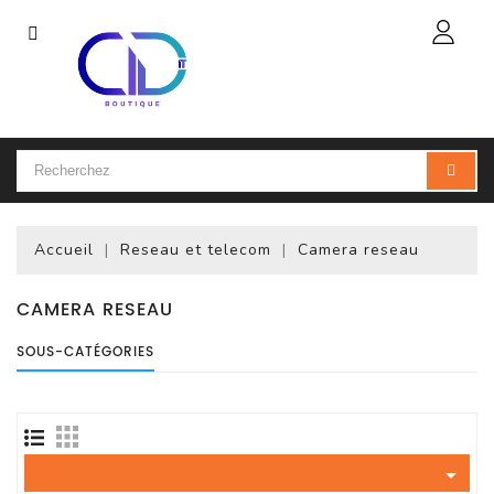
Catégorie
Accueil
Ordinateur
Portable
Accueil
Reseau et telecom
Camera reseau
Accessoires
Pour
Portables
CAMERA RESEAU
SOUS-CATÉGORIES
Ordinateur
De
Bureau
(PC)

Ordinateur