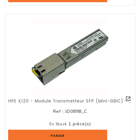
Et
Accessoires
Câbles
Et
Adaptateurs
Imprimante
Imprimante
Multifonction
Imprimante
Grand
HPE X120 - Module Transmetteur SFP (mini-GBIC) - GigE - 1000Base-T - RJ-45 - Pou
Format
Ref :
JD089B_C
Accessoires
Imprimantes
1 pièce(s)
En Stock
PANIER
Scanner