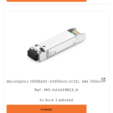
Serveur
Reseau
Et
Telecom
Onduleur
Parasurtenseur
Lecteur
De
Bandes
MicroOptics 1000BASE-SX850nm,VCSEL, MM, 550m, 8dB 1000BASE-SX850nm,VCSEL, MM, 55
Multimedia
Et
Ref :
MO-AA1419013_N
Divers
1 pièce(s)
En Stock
Tablette
PANIER