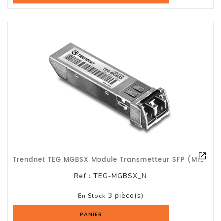
Logiciels
Terminal
Point
De
Vente
Trendnet TEG MGBSX Module Transmetteur SFP (mini-GBIC) - 1000Base-SX - LC Multi-
Ref :
TEG-MGBSX_N
3 pièce(s)
En Stock
PANIER