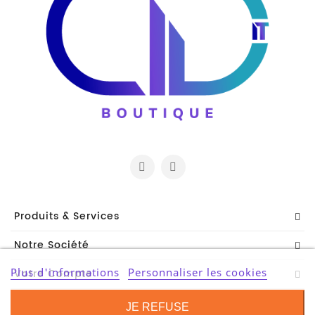
Produits & Services
Notre Société
Plus d'informations
Personnaliser les cookies
Votre Compte
Contact Information
JE REFUSE