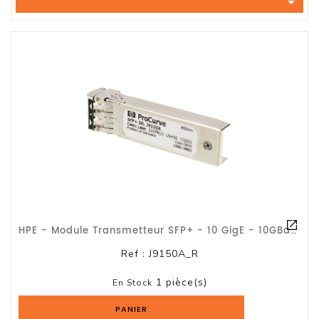

Tout-
En-
Un
Accessoires
PC
Et
AIO
Station
De
Travail
Ecran
HPE - Module Transmetteur SFP+ - 10 GigE - 10GBase-SR - LC/UPC Multimode - Jusqu
Audiovisuel
Ref :
J9150A_R
Espace
1 pièce(s)
Gaming
En Stock
PANIER
Composants