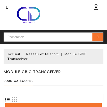
Catégorie
Accueil
Ordinateur
Portable
Accueil
Reseau et telecom
Module GBIC
Accessoires
Transceiver
Pour
Portables
MODULE GBIC TRANSCEIVER
Ordinateur
SOUS-CATÉGORIES
De
Bureau
(PC)
Ordinateur