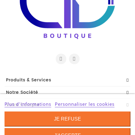
Et
Accessoires
Câbles
Et
Adaptateurs
Imprimante
Imprimante
Multifonction
Produits & Services
Imprimante
Notre Société
Grand
Format
Plus d'informations
Personnaliser les cookies
Votre Compte
Accessoires
Contact Information
Imprimantes
JE REFUSE
Scanner