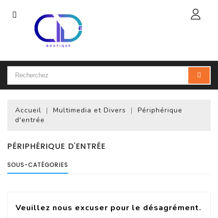
Catégorie
Accueil
Ordinateur
Portable
Accueil
Multimedia et Divers
Périphérique
Accessoires
d'entrée
Pour
Portables
PÉRIPHÉRIQUE D'ENTRÉE
Ordinateur
SOUS-CATÉGORIES
De
Bureau
(PC)
Veuillez nous excuser pour le désagrément.
Ordinateur