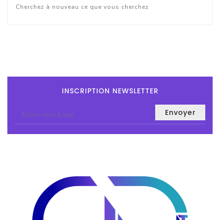
Tout-
Cherchez à nouveau ce que vous cherchez
En-
Un
Accessoires
PC
Et
AIO
INSCRIPTION NEWSLETTER
Station
De
Travail
Ecran
Audiovisuel
Espace
Gaming
Composants