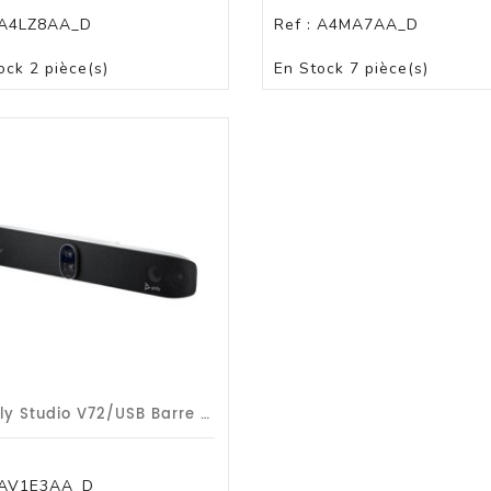
A4LZ8AA_D
Ref :
A4MA7AA_D
PANIER
PANIER
ock
2 pièce(s)
En Stock
7 pièce(s)
HP Poly Studio V72/USB Barre Video/G1a
AV1E3AA_D