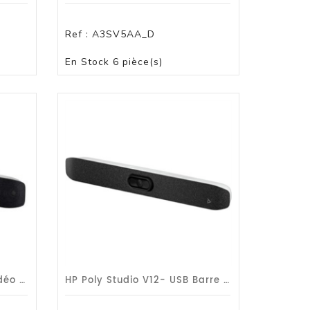
Ref :
A3SV5AA_D
PANIER
En Stock
6 pièce(s)
Poly Studio X72 - Barre Vidéo Tout-En-Un /G1a
HP Poly Studio V12- USB Barre Video / Garantie 1 An