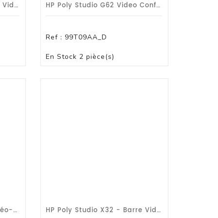
HP Poly Studio X70 - Barre Vidéo Tout-En-Un / Garantie 1 An
HP Poly Studio G62 Video Conferencing/G1a
Ref :
99T09AA_D
PANIER
En Stock
2 pièce(s)
HP Poly Studio - Kit De Vidéo-Conférence Pour Microsoft Teams / G1A
HP Poly Studio X32 - Barre Vidéo Tout-En-Un /G1a