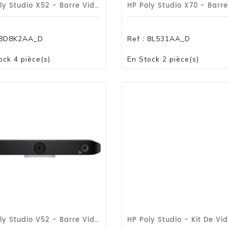
HP Poly Studio X52 - Barre Vidéo Tout-En-Un /G1a
ique
eur A3
8D8K2AA_D
Ref :
8L531AA_D
PANIER
PANIER
ock
4 pièce(s)
En Stock
2 pièce(s)
Monochrome
r Monochrome A3
leur A3
our Serveur
t Ventilation Pour Serveur
Pour Serveur
our Serveur
ageable
anageable POE
anageable Niv 2
r Reseau Sans Fil
HP Poly Studio V52 - Barre Vidéo USB /G1a
T/DLT/LTO
r Lecteur De Bandes