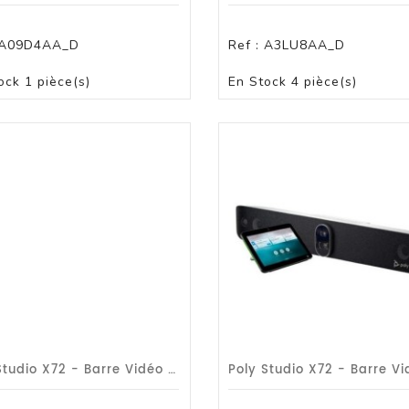
ssoires
A09D4AA_D
Ref :
A3LU8AA_D
PANIER
PANIER
ock
1 pièce(s)
En Stock
4 pièce(s)
D/Tablette
 Pc En Abonnement
Poly Studio X72 - Barre Vidéo Tout-En-Un /G1a