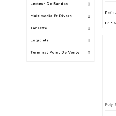
Lecteur De Bandes
Vidéoprojecteurs Acce
Ref :
Multimedia Et Divers
En St
Protection Pour Tablette +10\'
Accessoire Pour PA
Protection Pour Tablette 8 À 9\'
Tablette
Logiciels Bureautique
Logiciels
Terminal Point De Vente