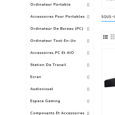
Ordinateur Portable
Replicateur Station D\'acc
Batterie, Chargeur Adap
Autres Accessoires Pour Portab
Accessoires Pour Portables
SOUS-
PC Multimedia Grand Public
Ordinateur De Bureau (PC)
Ordinateur Tout-En-Un
Autres Accessoires Pour PC
Accessoires PC Et AIO
Station De Travail
Accessoire Pour Ecran Wide
Ext Garanti Pour Ecran LED
Ecran
Accessoires Pour Casques
Accessoires Audio 
Audiovisuel
Espace Gaming
Composants Et Accessoires