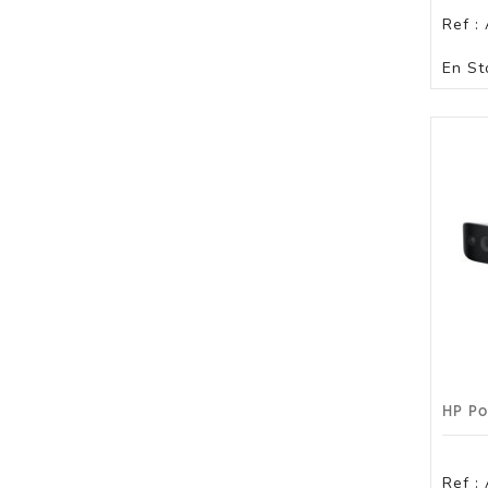
Ref :
En St
Ref :