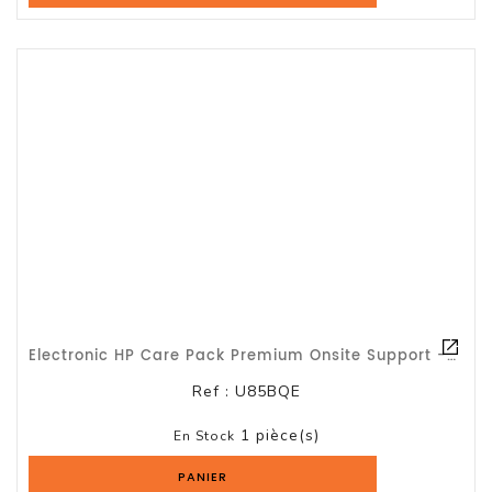
Serveur
Reseau
Et
Telecom
Onduleur
Parasurtenseur
Lecteur
De
Bandes
Electronic HP Care Pack Premium Onsite Support - Contrat De Maintenance Prolongé
Multimedia
Et
Ref :
U85BQE
Divers
1 pièce(s)
En Stock
Tablette
PANIER