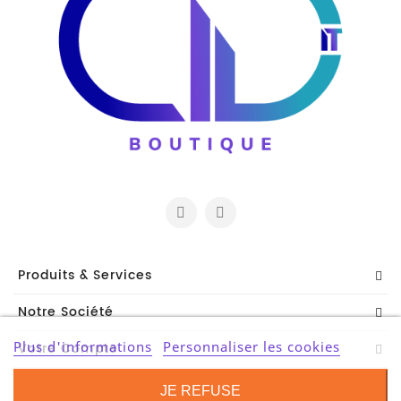
Produits & Services
Notre Société
Plus d'informations
Personnaliser les cookies
Votre Compte
Contact Information
JE REFUSE