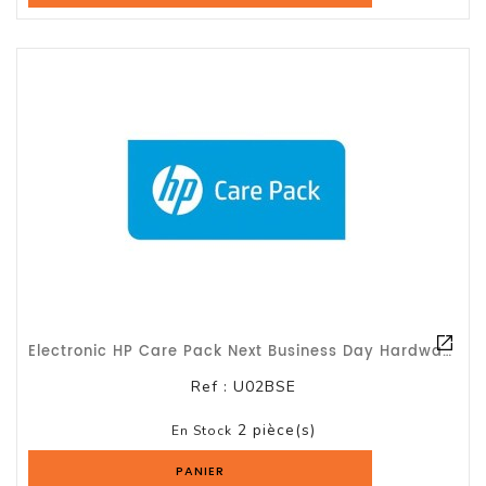
Et
Accessoires
Câbles
Et
Adaptateurs
Imprimante
Imprimante
Multifonction
Imprimante
Grand
Electronic HP Care Pack Next Business Day Hardware Support - Contrat De Maintena
Format
Ref :
U02BSE
Accessoires
Imprimantes
2 pièce(s)
En Stock
PANIER
Scanner