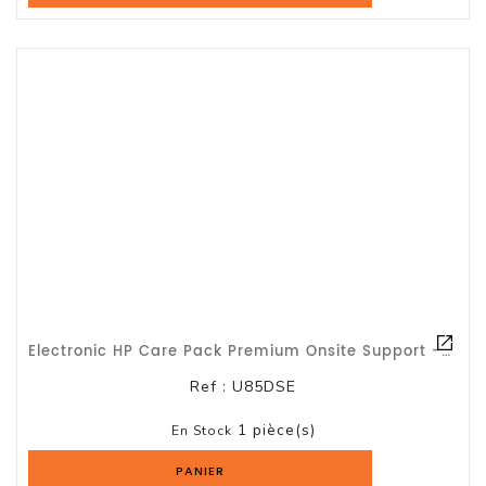
Logiciels
Terminal
Point
De
Vente
Electronic HP Care Pack Premium Onsite Support - Contrat De Maintenance Prolongé
Ref :
U85DSE
1 pièce(s)
En Stock
PANIER