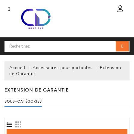
Catégorie
Accueil
Ordinateur
Portable
Accueil
Accessoires pour portables
Extension
Accessoires
de Garantie
Pour
Portables
EXTENSION DE GARANTIE
Ordinateur
SOUS-CATÉGORIES
De
Bureau
(PC)
Ordinateur