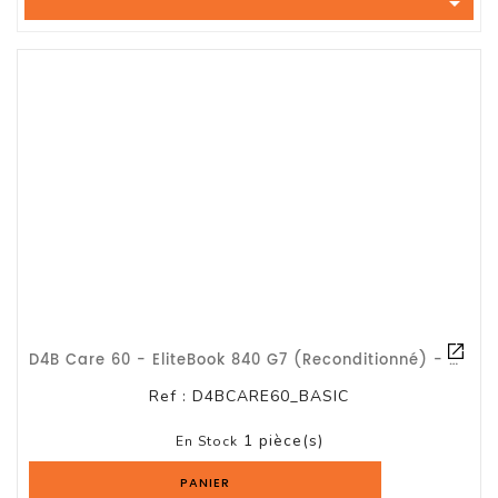

Tout-
En-
Un
Accessoires
PC
Et
AIO
Station
De
Travail
Ecran
D4B Care 60 - EliteBook 840 G7 (Reconditionné) - Pack BASIC -
Audiovisuel
Ref :
D4BCARE60_BASIC
Espace
1 pièce(s)
Gaming
En Stock
PANIER
Composants