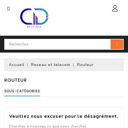
Catégorie
Accueil
Ordinateur
Portable
Accueil
Reseau et telecom
Routeur
Accessoires
Pour
Portables
ROUTEUR
SOUS-CATÉGORIES
Ordinateur
De
Bureau
(PC)
Veuillez nous excuser pour le désagrément.
Ordinateur
Cherchez à nouveau ce que vous cherchez