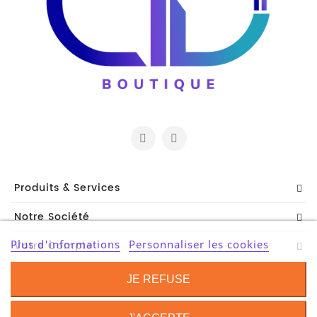
Et
Accessoires
Câbles
Et
Adaptateurs
Imprimante
Imprimante
Multifonction
Produits & Services
Imprimante
Notre Société
Grand
Format
Plus d'informations
Personnaliser les cookies
Votre Compte
Accessoires
Contact Information
Imprimantes
JE REFUSE
Scanner