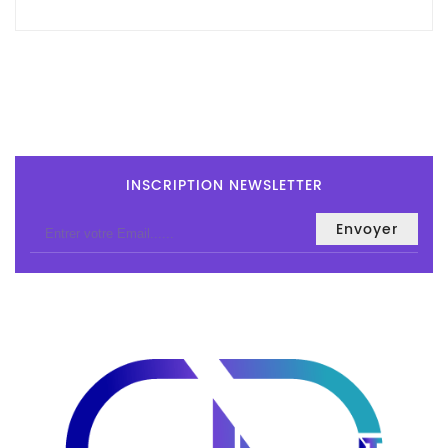
Tout-
En-
Un
Accessoires
PC
Et
AIO
INSCRIPTION NEWSLETTER
Station
De
Travail
Ecran
Audiovisuel
Espace
Gaming
Composants