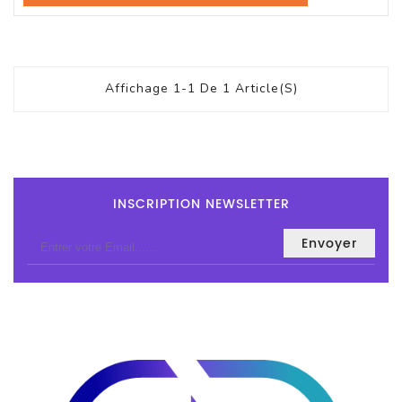
Et
Accessoires
Câbles
Affichage 1-1 De 1 Article(s)
Et
Adaptateurs
Imprimante
Imprimante
INSCRIPTION NEWSLETTER
Multifonction
Imprimante
Grand
Format
Accessoires
Imprimantes
Scanner