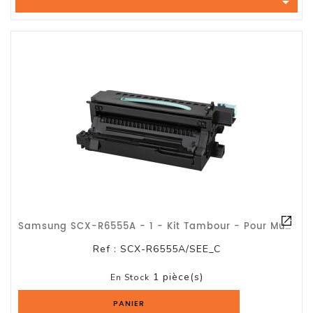

Tout-
En-
Un
Accessoires
PC
Et
AIO
Station
De
Travail
Ecran
Samsung SCX-R6555A - 1 - Kit Tambour - Pour MultiXpress 6545N, 6555N SCX 6545N,
Audiovisuel
Ref :
SCX-R6555A/SEE_C
Espace
1 pièce(s)
Gaming
En Stock
PANIER
Composants