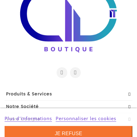
Serveur
Reseau
Et
Telecom
Onduleur
Parasurtenseur
Lecteur
De
Bandes
Produits & Services
Multimedia
Et
Notre Société
Divers
Plus d'informations
Personnaliser les cookies
Votre Compte
Tablette
Contact Information
JE REFUSE