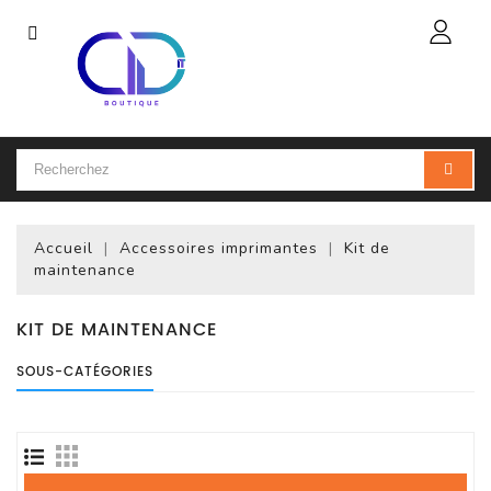
Catégorie
Accueil
Ordinateur
Portable
Accueil
Accessoires imprimantes
Kit de
Accessoires
maintenance
Pour
Portables
KIT DE MAINTENANCE
Ordinateur
SOUS-CATÉGORIES
De
Bureau
(PC)
Ordinateur