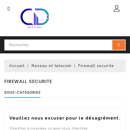
Catégorie
Accueil
Ordinateur
Portable
Accueil
Reseau et telecom
Firewall securite
Accessoires
Pour
Portables
FIREWALL SECURITE
SOUS-CATÉGORIES
Ordinateur
De
Bureau
(PC)
Veuillez nous excuser pour le désagrément.
Ordinateur
Cherchez à nouveau ce que vous cherchez