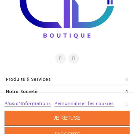
Et
Accessoires
Câbles
Et
Adaptateurs
Imprimante
Imprimante
Multifonction
Produits & Services
Imprimante
Notre Société
Grand
Format
Plus d'informations
Personnaliser les cookies
Votre Compte
Accessoires
Contact Information
Imprimantes
JE REFUSE
Scanner