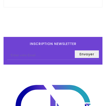
Tout-
En-
Un
Accessoires
PC
Et
AIO
INSCRIPTION NEWSLETTER
Station
De
Travail
Ecran
Audiovisuel
Espace
Gaming
Composants