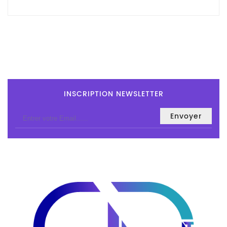
Tout-
En-
Un
Accessoires
PC
Et
AIO
INSCRIPTION NEWSLETTER
Station
De
Travail
Ecran
Audiovisuel
Espace
Gaming
Composants