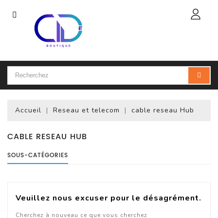
Catégorie
Accueil
Ordinateur
Portable
Accueil
Reseau et telecom
cable reseau Hub
Accessoires
Pour
Portables
CABLE RESEAU HUB
SOUS-CATÉGORIES
Ordinateur
De
Bureau
(PC)
Veuillez nous excuser pour le désagrément.
Ordinateur
Cherchez à nouveau ce que vous cherchez