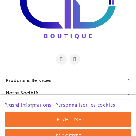
Et
Accessoires
Câbles
Et
Adaptateurs
Imprimante
Imprimante
Multifonction
Produits & Services
Imprimante
Notre Société
Grand
Format
Plus d'informations
Personnaliser les cookies
Votre Compte
Accessoires
Contact Information
Imprimantes
JE REFUSE
Scanner