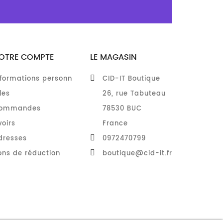
OTRE COMPTE
LE MAGASIN
nformations personn
CID-IT Boutique
les
26, rue Tabuteau
ommandes
78530 BUC
voirs
France
dresses
0972470799
ons de réduction
boutique@cid-it.fr