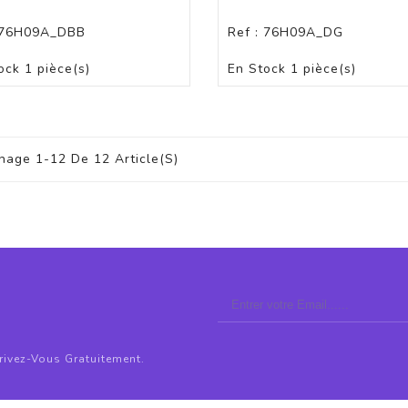
76H09A_DBB
Ref :
76H09A_DG
PANIER
PANIER
ock
1 pièce(s)
En Stock
1 pièce(s)
chage 1-12 De 12 Article(s)
crivez-Vous Gratuitement.