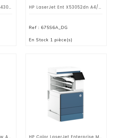
HP Color LaserJet Pro MFP 4302fdn/A4/35ppm/dp/r/G1a
HP LaserJet Ent X53052dn A4/50ppm/dp/r-U/G1a
Ref :
675S6A_DG
PANIER
En Stock
1 pièce(s)
HP Color Laser MFP 3302fdw A4/25ppm/dp/u-R-Wf/G1a
HP Color LaserJet Enterprise MFP X677s Imprimante Multifonctions Couleur Laser 2