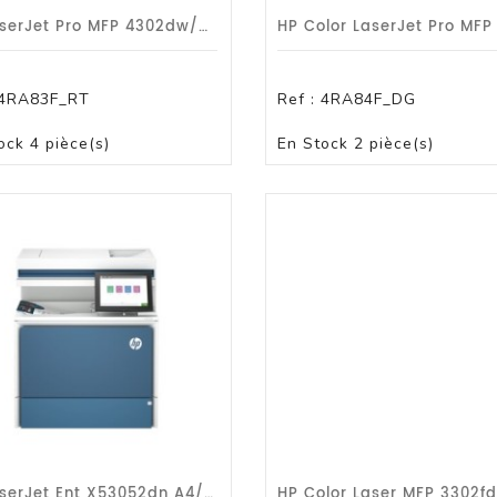
HP LaserJet Pro MFP 4302dw/A4/33ppm/dp/r-U-Wf/G1a
ssoires
4RA83F_RT
Ref :
4RA84F_DG
D/Tablette
PANIER
PANIER
ock
4 pièce(s)
En Stock
2 pièce(s)
 Pc En Abonnement
HP LaserJet Ent X53052dn A4/50ppm/dp/r-U/G1a