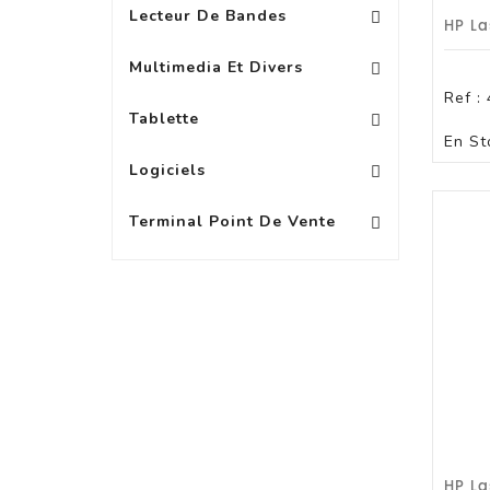
Lecteur De Bandes
Vidéoprojecteurs Acce
Multimedia Et Divers
Ref :
Protection Pour Tablette +10\'
Accessoire Pour PA
Protection Pour Tablette 8 À 9\'
Tablette
En St
Logiciels Bureautique
Logiciels
Terminal Point De Vente