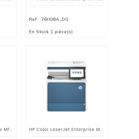
Ref :
76H08A_DG
PANIER
En Stock
1 pièce(s)
HP LaserJet Enterprise Flow MFP X677z/A4/52ppm/dp/r-Wf/G1a
HP Color LaserJet Enterprise MFP X58045dn/A4/43ppm/dp/r/G1a