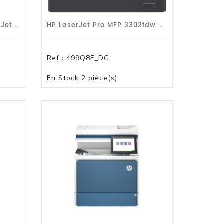
HP Renew Gold Color LaserJet Pro MFP 3303fdn A4//dp/u-R/G1a
HP LaserJet Pro MFP 3302fdw Printer Up To 25ppm - Gar 1 An HP
Ref :
499Q8F_DG
PANIER
En Stock
2 pièce(s)