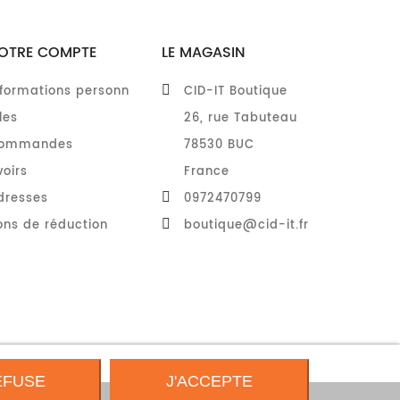
OTRE COMPTE
LE MAGASIN
nformations personn
CID-IT Boutique
les
26, rue Tabuteau
ommandes
78530 BUC
voirs
France
dresses
0972470799
ons de réduction
boutique@cid-it.fr
EFUSE
J'ACCEPTE