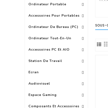
Ordinateur Portable
Replicateur Station D\'acc
Batterie, Chargeur Adap
Autres Accessoires Pour Portab
Accessoires Pour Portables
PC Multimedia Grand Public
SOUS-
Ordinateur De Bureau (PC)
Ordinateur Tout-En-Un
Autres Accessoires Pour PC
Accessoires PC Et AIO
Station De Travail
Accessoire Pour Ecran Wide
Ext Garanti Pour Ecran LED
Ecran
Accessoires Pour Casques
Accessoires Audio 
Audiovisuel
Espace Gaming
Composants Et Accessoires