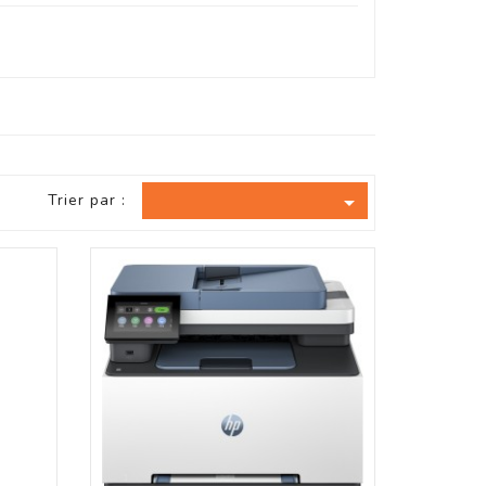
Trier par :
