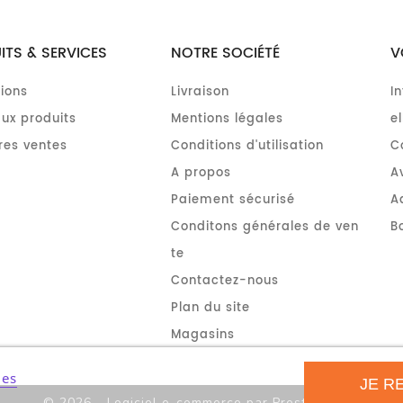
ITS & SERVICES
NOTRE SOCIÉTÉ
V
ions
Livraison
I
ux produits
Mentions légales
el
res ventes
Conditions d'utilisation
C
A propos
A
Paiement sécurisé
A
Conditons générales de ven
B
te
Contactez-nous
Plan du site
Magasins
ies
JE R
© 2026 - Logiciel e-commerce par PrestaShop™