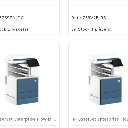
675S7A_DG
Ref :
759V2F_RS
PANIER
PANIER
ock
1 pièce(s)
En Stock
1 pièce(s)
HP LaserJet Enterprise Flow MFP X677z/A4/52ppm/dp/r-Wf/G1a