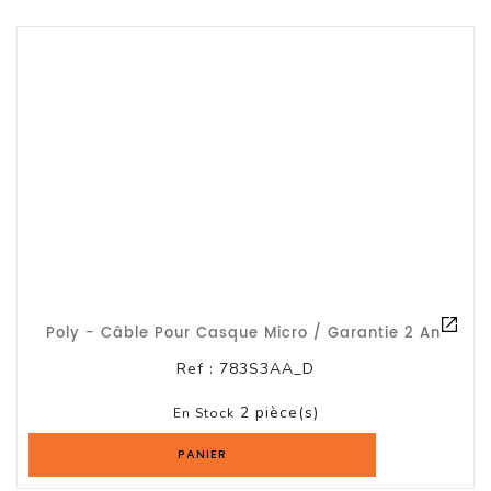
Et
Accessoires
Câbles
Et
Adaptateurs
Imprimante
Imprimante
Multifonction
Imprimante
Poly - Câble Pour Casque Micro / Garantie 2 An
Grand
Format
Ref :
783S3AA_D
Accessoires
2 pièce(s)
En Stock
Imprimantes
PANIER
Scanner