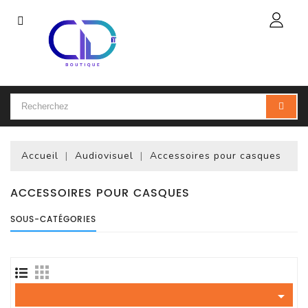
Catégorie
Accueil
Ordinateur
Portable
Accueil
Audiovisuel
Accessoires pour casques
Accessoires
Pour
Portables
ACCESSOIRES POUR CASQUES
SOUS-CATÉGORIES
Ordinateur
De
Bureau
(PC)

Ordinateur