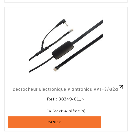
Tout-
En-
Un
Accessoires
PC
Et
AIO
Station
De
Travail
Ecran
Décrocheur Électronique Plantronics APT-3/G2a
Audiovisuel
Ref :
38349-01_N
4 pièce(s)
Espace
En Stock
Gaming
PANIER
Composants