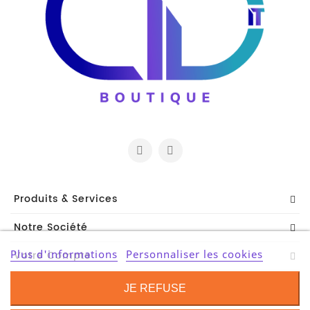
Produits & Services
Notre Société
Plus d'informations
Personnaliser les cookies
Votre Compte
Contact Information
JE REFUSE