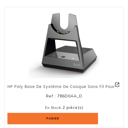
Logiciels
Terminal
Point
De
Vente
HP Poly Base De Système De Casque Sans Fil Pour Casque Bluetooth / Gar 2 Ans HP
Ref :
786D0AA_D
2 pièce(s)
En Stock
PANIER