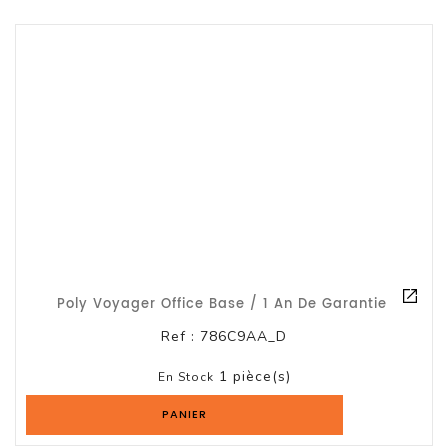
Serveur
Reseau
Et
Telecom
Onduleur
Parasurtenseur
Lecteur
De
Bandes
Poly Voyager Office Base / 1 An De Garantie
Multimedia
Ref :
786C9AA_D
Et
Divers
1 pièce(s)
En Stock
Tablette
PANIER