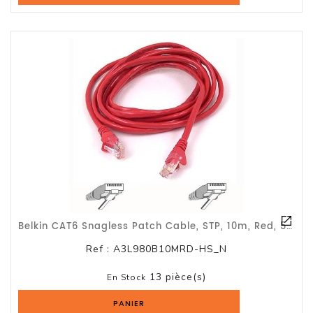
Logiciels
Terminal
Point
De
Vente
Belkin CAT6 Snagless Patch Cable, STP, 10m, Red, 550MHz - Garantie 1 An BELKIN
Ref :
A3L980B10MRD-HS_N
13 pièce(s)
En Stock
PANIER