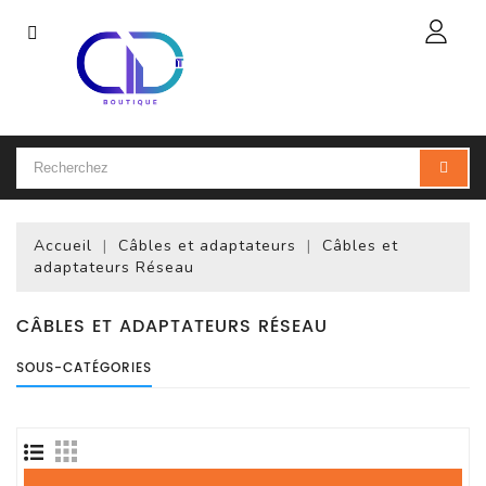
Catégorie
Accueil
Ordinateur
Portable
Accueil
Câbles et adaptateurs
Câbles et
Accessoires
adaptateurs Réseau
Pour
Portables
CÂBLES ET ADAPTATEURS RÉSEAU
Ordinateur
SOUS-CATÉGORIES
De
Bureau
(PC)
Ordinateur