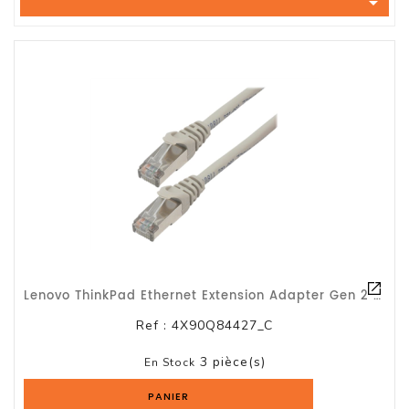

Tout-
En-
Un
Accessoires
PC
Et
AIO
Station
De
Travail
Ecran
Lenovo ThinkPad Ethernet Extension Adapter Gen 2 - Câble D'adaptateur Réseau - R
Audiovisuel
Ref :
4X90Q84427_C
Espace
3 pièce(s)
Gaming
En Stock
PANIER
Composants