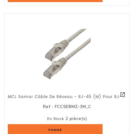
MCL Samar Câble De Réseau - RJ-45 (M) Pour RJ-45 (M) - 3 M - Paire Torsadée Écra
Ref :
FCC5EBMZ-3M_C
2 pièce(s)
En Stock
PANIER