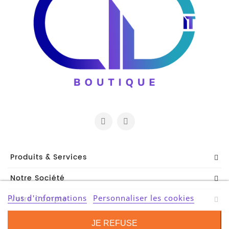
Produits & Services
Notre Société
Plus d'informations
Personnaliser les cookies
Votre Compte
Contact Information
JE REFUSE