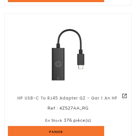
Serveur
Reseau
Et
Telecom
Onduleur
Parasurtenseur
Lecteur
De
Bandes
HP USB-C To RJ45 Adapter G2 - Gar 1 An HP
Multimedia
Et
Ref :
4Z527AA_RG
Divers
376 pièce(s)
En Stock
Tablette
PANIER