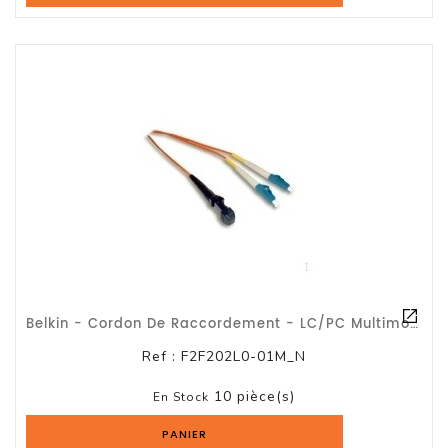
Belkin - Cordon De Raccordement - LC/PC Multimode (M) - Multimode ST/PC (M) - 1
Ref :
F2F202L0-01M_N
10 pièce(s)
En Stock
PANIER