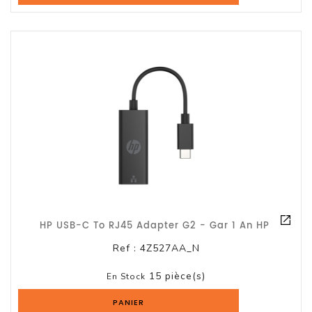
Et
Accessoires
Câbles
Et
Adaptateurs
Imprimante
Imprimante
Multifonction
Imprimante
Grand
HP USB-C To RJ45 Adapter G2 - Gar 1 An HP
Format
Ref :
4Z527AA_N
Accessoires
Imprimantes
15 pièce(s)
En Stock
PANIER
Scanner