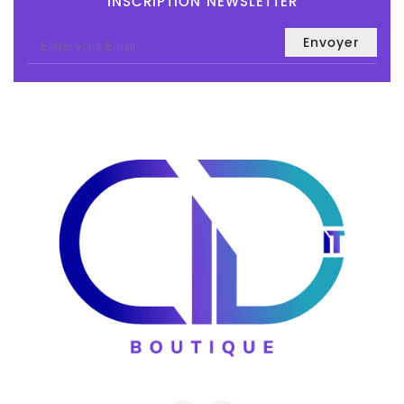
INSCRIPTION NEWSLETTER
Et
Accessoires
Câbles
Et
Adaptateurs
Imprimante
Imprimante
Multifonction
Imprimante
Grand
Format
Accessoires
Imprimantes
Scanner