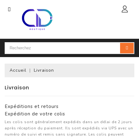
Catégorie
Accueil
Ordinateur
Portable
Accueil
Livraison
Accessoires
Pour
Portables
Livraison
Ordinateur
Expéditions et retours
De
Bureau
Expédition de votre colis
(PC)
Les colis sont généralement expédiés dans un délai de 2 jours
après réception du paiement. Ils sont expédiés via UPS avec un
Ordinateur
numéro de suivi et remis sans signature. Les colis peuvent