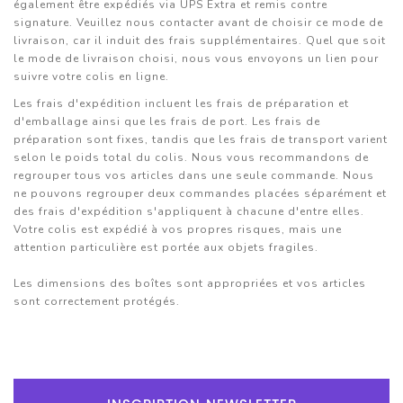
Tout-
également être expédiés via UPS Extra et remis contre
En-
signature. Veuillez nous contacter avant de choisir ce mode de
Un
livraison, car il induit des frais supplémentaires. Quel que soit
le mode de livraison choisi, nous vous envoyons un lien pour
suivre votre colis en ligne.
Accessoires
PC
Les frais d'expédition incluent les frais de préparation et
Et
d'emballage ainsi que les frais de port. Les frais de
AIO
préparation sont fixes, tandis que les frais de transport varient
selon le poids total du colis. Nous vous recommandons de
regrouper tous vos articles dans une seule commande. Nous
Station
ne pouvons regrouper deux commandes placées séparément et
De
des frais d'expédition s'appliquent à chacune d'entre elles.
Travail
Votre colis est expédié à vos propres risques, mais une
attention particulière est portée aux objets fragiles.
Ecran
Les dimensions des boîtes sont appropriées et vos articles
Audiovisuel
sont correctement protégés.
Espace
Gaming
Composants