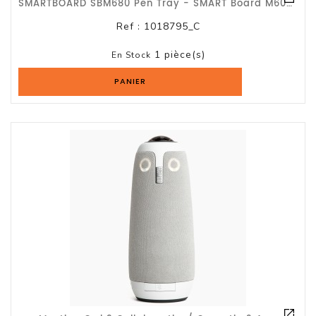
SMARTBOARD SBM680 Pen Tray - SMART Board M600 Series Pen Tray P/N 1018795
Et
Accessoires
Ref :
1018795_C
1 pièce(s)
En Stock
Câbles
Et
PANIER
Adaptateurs
Imprimante
Imprimante
Multifonction
Imprimante
Grand
Format
Accessoires
Imprimantes
Scanner