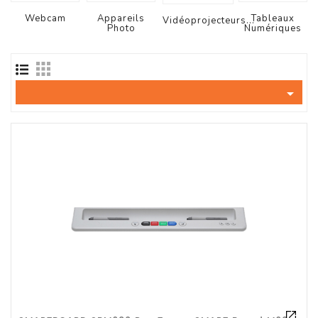
Tout-
En-
Webcam
Appareils
Tableaux
Vidéoprojecteurs...
Photo
Numériques
Un
Accessoires
PC

Et
AIO
Station
De
Travail
Ecran
Audiovisuel
Espace
Gaming
Composants