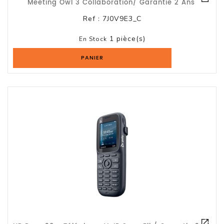
Meeting Owl 3 Collaboration/ Garantie 2 Ans
Ref :
7J0V9E3_C
Serveur
1 pièce(s)
En Stock
Reseau
Et
PANIER
Telecom
Onduleur
Parasurtenseur
Lecteur
De
Bandes
Multimedia
Et
Divers
Tablette