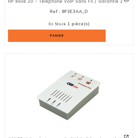
HP Rove 20 - Téléphone VoIP Sans Fil / Garantie 2 Ans
Logiciels
Ref :
8F3E3AA_D
Terminal
1 pièce(s)
Point
En Stock
De
PANIER
Vente