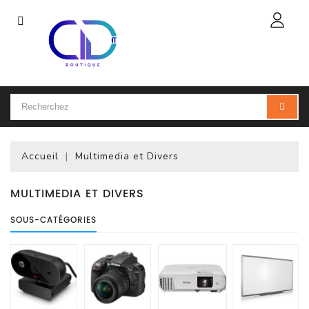
Catégorie
Accueil
Ordinateur
Portable
Accueil
Multimedia et Divers
Accessoires
Pour
Portables
MULTIMEDIA ET DIVERS
SOUS-CATÉGORIES
Ordinateur
De
Bureau
(PC)
Ordinateur