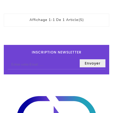
Et
Accessoires
Affichage 1-1 De 1 Article(s)
Câbles
Et
Adaptateurs
Imprimante
INSCRIPTION NEWSLETTER
Imprimante
Multifonction
Imprimante
Grand
Format
Accessoires
Imprimantes
Scanner