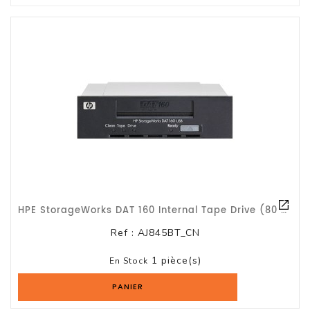
Tout-
En-
Un
Accessoires
PC
Et
AIO
Station
De
Travail
Ecran
HPE StorageWorks DAT 160 Internal Tape Drive (80 Go / 160 Go) AJ845BT Lecteur D
Audiovisuel
Ref :
AJ845BT_CN
1 pièce(s)
Espace
En Stock
Gaming
PANIER
Composants