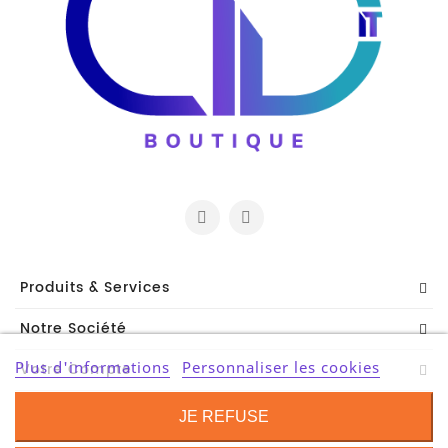
Serveur
Reseau
Et
Telecom
Onduleur
Parasurtenseur
Lecteur
De
Bandes
Produits & Services
Multimedia
Notre Société
Et
Divers
Plus d'informations
Personnaliser les cookies
Votre Compte
Contact Information
Tablette
JE REFUSE