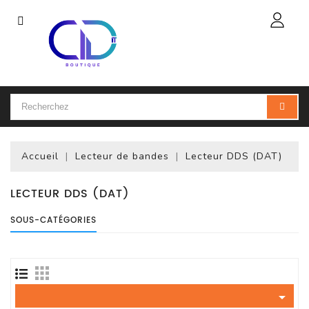
Catégorie
Accueil
Ordinateur
Portable
Accueil
Lecteur de bandes
Lecteur DDS (DAT)
Accessoires
Pour
Portables
LECTEUR DDS (DAT)
SOUS-CATÉGORIES
Ordinateur
De
Bureau
(PC)

Ordinateur