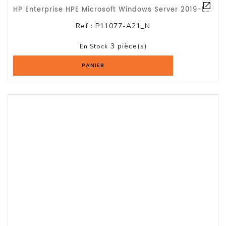
HP Enterprise HPE Microsoft Windows Server 2019-Licence-5 User CAL-OEM-PC
Serveur
Ref :
P11077-A21_N
Reseau
3 pièce(s)
En Stock
Et
Telecom
PANIER
Onduleur
Parasurtenseur
Lecteur
De
Bandes
Multimedia
Et
Divers
Tablette