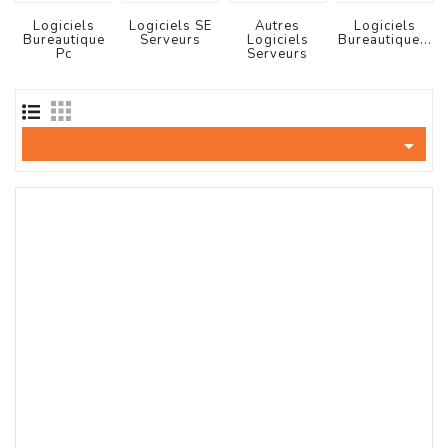
Tout-
En-
Logiciels
Logiciels SE
Autres
Logiciels
Bureautique
Serveurs
Logiciels
Bureautique...
Un
Pc
Serveurs
Accessoires
PC
Et

AIO
Station
De
Travail
Ecran
Audiovisuel
Espace
Gaming
Composants