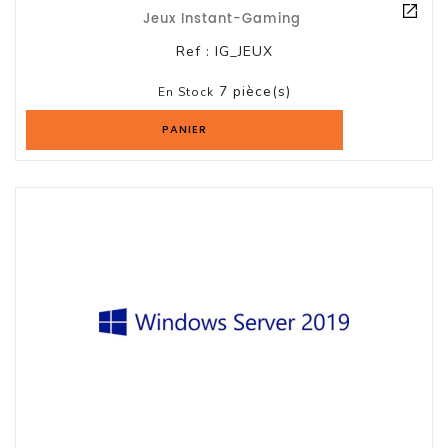
Et
Jeux Instant-Gaming
Accessoires
Ref :
IG_JEUX
Câbles
7 pièce(s)
En Stock
Et
Adaptateurs
PANIER
Imprimante
Imprimante
Multifonction
Imprimante
Grand
Format
Accessoires
Imprimantes
Scanner