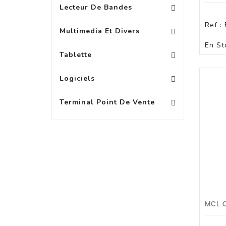
Lecteur De Bandes
Vidéoprojecteurs Acce
Ref :
Multimedia Et Divers
En St
Protection Pour Tablette +10\'
Accessoire Pour PA
Protection Pour Tablette 8 À 9\'
Tablette
Logiciels Bureautique
Logiciels
Terminal Point De Vente