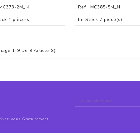
MC373-2M_N
Ref :
MC385-5M_N
PANIER
PANIER
ock
4 pièce(s)
En Stock
7 pièce(s)
hage 1-9 De 9 Article(s)
crivez-Vous Gratuitement.