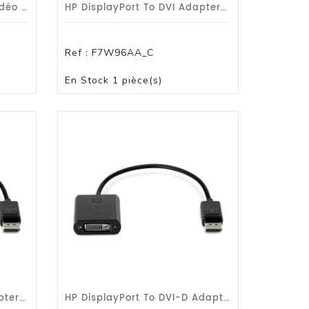
HP Renew - Adaptateur Vidéo - 24 Pin USB-C Mâle Pour HDMI Femelle - Support 4K -
HP DisplayPort To DVI Adapter - Adaptateur DisplayPort - DisplayPort (M) Pour DV
Ref :
F7W96AA_C
PANIER
En Stock
1 pièce(s)
HP DisplayPort To DVI Adapter - Adaptateur DisplayPort - DisplayPort (M) Pour DV
HP DisplayPort To DVI-D Adapter - Adaptateur DisplayPort - Liaison Simple - Disp