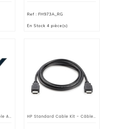
Ref :
FH973A_RG
PANIER
En Stock
4 pièce(s)
Mcl Samar Micro Cabl Câble A/V MCL MC385-5M - 5 M HDMI - Pour Périphérique Audio
HP Standard Cable Kit - Câble HDMI - HDMI Mâle Pour HDMI Mâle - 1.8 M - Garantie