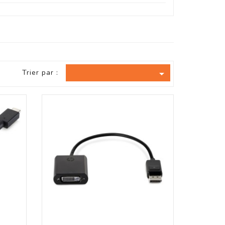
Trier par :
