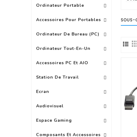
Ordinateur Portable
Replicateur Station D\'acc
Batterie, Chargeur Adap
Autres Accessoires Pour Portab
Accessoires Pour Portables
SOUS-
PC Multimedia Grand Public
Ordinateur De Bureau (PC)
Ordinateur Tout-En-Un
Autres Accessoires Pour PC
Accessoires PC Et AIO
Station De Travail
Accessoire Pour Ecran Wide
Ext Garanti Pour Ecran LED
Ecran
Accessoires Pour Casques
Accessoires Audio 
Audiovisuel
Espace Gaming
Composants Et Accessoires