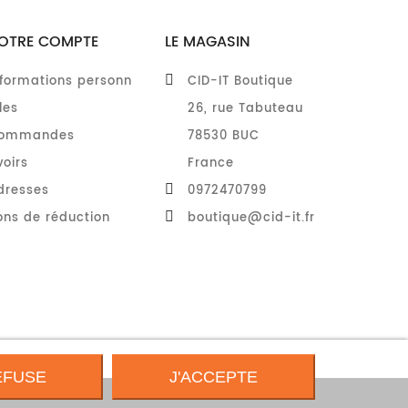
OTRE COMPTE
LE MAGASIN
nformations personn
CID-IT Boutique
les
26, rue Tabuteau
ommandes
78530 BUC
voirs
France
dresses
0972470799
ons de réduction
boutique@cid-it.fr
EFUSE
J'ACCEPTE