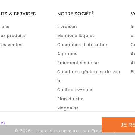
ITS & SERVICES
NOTRE SOCIÉTÉ
V
ions
Livraison
I
ux produits
Mentions légales
el
res ventes
Conditions d'utilisation
C
A propos
A
Paiement sécurisé
A
Conditons générales de ven
B
te
Contactez-nous
Plan du site
Magasins
ies
JE R
© 2026 - Logiciel e-commerce par PrestaShop™