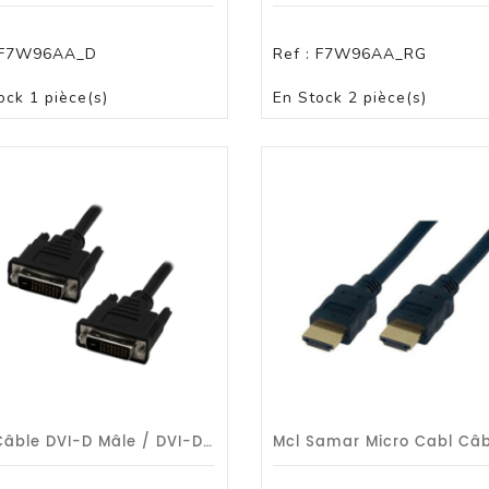
ssoires
F7W96AA_D
Ref :
F7W96AA_RG
PANIER
PANIER
ock
1 pièce(s)
En Stock
2 pièce(s)
D/Tablette
 Pc En Abonnement
MCL Câble DVI-D Mâle / DVI-D Mâle Dual Link (24+1) 2m - Garantie 1 An MCL SAMAR