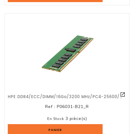
HPE DDR4/ECC/DIMM/16Go/3200 MHz/PC4-25600/CL22/G1a
Ref :
P06031-B21_R
3 pièce(s)
En Stock
PANIER