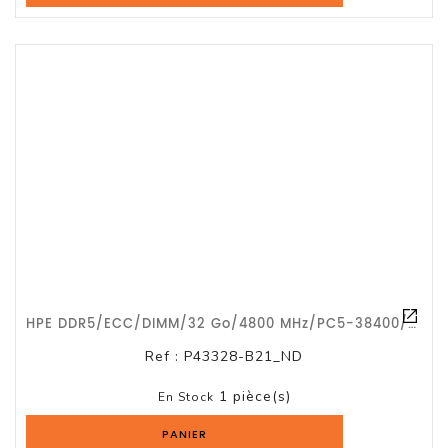
HPE DDR5/ECC/DIMM/32 Go/4800 MHz/PC5-38400/CL40/G1a
Ref :
P43328-B21_ND
1 pièce(s)
En Stock
PANIER