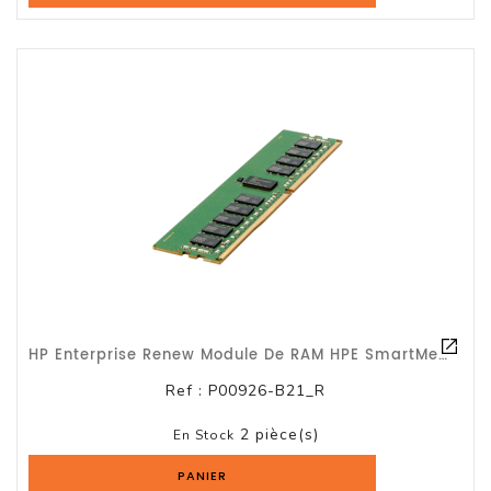
HP Enterprise Renew Module De RAM HPE SmartMemory Pour Serveur - 64 Go - DDR4-29
Ref :
P00926-B21_R
2 pièce(s)
En Stock
PANIER