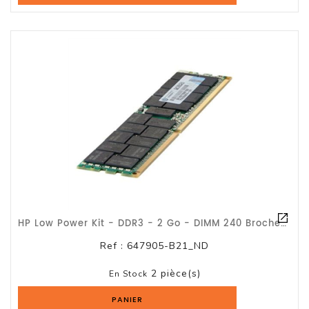
Logiciels
Terminal
Point
De
Vente
HP Low Power Kit - DDR3 - 2 Go - DIMM 240 Broches - 1333 MHz / PC3-10600 - CL9 -
Ref :
647905-B21_ND
2 pièce(s)
En Stock
PANIER