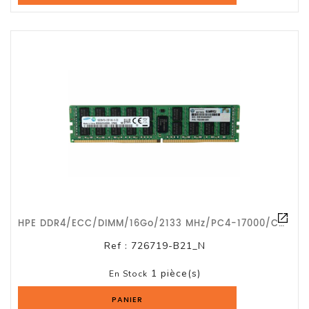
HPE DDR4/ECC/DIMM/16Go/2133 MHz/PC4-17000/CL15/G1a
Ref :
726719-B21_N
1 pièce(s)
En Stock
PANIER