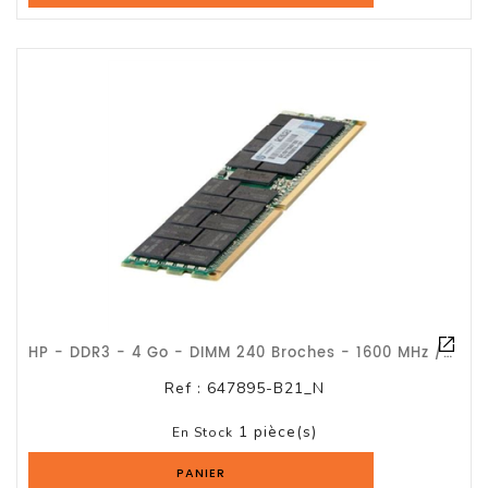
Serveur
Reseau
Et
Telecom
Onduleur
Parasurtenseur
Lecteur
De
Bandes
HP - DDR3 - 4 Go - DIMM 240 Broches - 1600 MHz / PC3-12800 - CL11 - Mémoire Enre
Multimedia
Et
Ref :
647895-B21_N
Divers
1 pièce(s)
En Stock
Tablette
PANIER