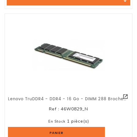

Tout-
En-
Un
Accessoires
PC
Et
AIO
Station
De
Travail
Ecran
Lenovo TruDDR4 - DDR4 - 16 Go - DIMM 288 Broches Faible Encombrement - 2400 MHz
Audiovisuel
Ref :
46W0829_N
Espace
1 pièce(s)
Gaming
En Stock
PANIER
Composants