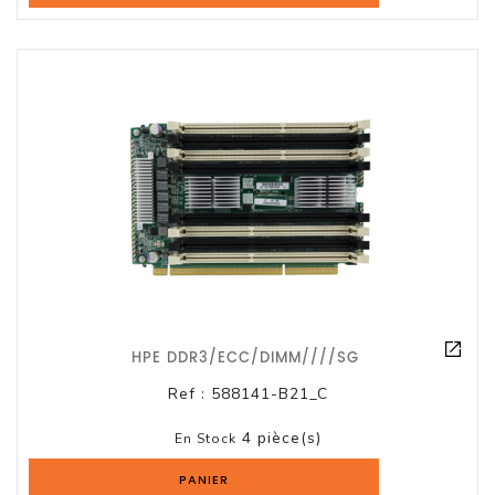
Et
Accessoires
Câbles
Et
Adaptateurs
Imprimante
Imprimante
Multifonction
Imprimante
Grand
HPE DDR3/ECC/DIMM////SG
Format
Ref :
588141-B21_C
Accessoires
Imprimantes
4 pièce(s)
En Stock
PANIER
Scanner