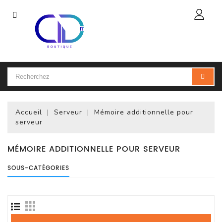
Catégorie
Accueil
Ordinateur
Portable
Accueil
Serveur
Mémoire additionnelle pour
Accessoires
serveur
Pour
Portables
MÉMOIRE ADDITIONNELLE POUR SERVEUR
Ordinateur
SOUS-CATÉGORIES
De
Bureau
(PC)
Ordinateur