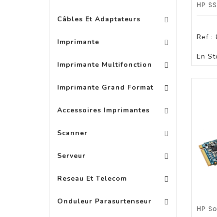
Câbles Et Adaptateurs Vidéo
Câbles Et Adaptateurs Réseau
Câbles Et Adaptateurs SAS
Câbles Et Adaptateurs Electr
Câbles Et Adaptateurs
Imprimante Monochrome A3
Imprimante Laser Couleur
Imprimante Laser Coul
Imprimante Jet D\'encre A3
Ref :
Imprimante
En St
Multifonction Jet D\'encre
Multifonction Laser 
Multifonction Lase
Multifonction Laser Couleur
Multifonction Laser Cou
Imprimante Multifonction
Imprimante Grand Format
Imprimante Grand Format
Autres Accessoires Pour Imp
Accessoires Imprimantes
Scanner
Controleur De Disque Et RAID
Mémoire Additionnelle P
Alimentation E
Processeur Additionnelle 
Cage Et Connectique P
Autre Accessoire Pour Serveur
Switch Pour Serveur Blade
Serveur
Switch Non - Man
Switch Non - M
Smart Switch M
Point D\'acces Pont Sans Fil
Point D\'acces Pont Sans Fil POE
Antenne Et Cable Pou
Reseau Et Telecom
Onduleur Parasurtenseur
Accessoires Pour DA
Ext Garantie Pou