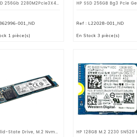
HP SSD 256Gb 2280M2Pcie3X4Ss Gnrc - Garantie 1 An HP
ique
eur A3
862996-001_ND
Ref :
L22028-001_ND
PANIER
PANIER
ock
1 pièce(s)
En Stock
3 pièce(s)
Monochrome
r Monochrome A3
leur A3
our Serveur
t Ventilation Pour Serveur
Pour Serveur
our Serveur
ageable
anageable POE
anageable Niv 2
r Reseau Sans Fil
HP Solid-State Drive, M.2 Nvme 256 Go
T/DLT/LTO
r Lecteur De Bandes