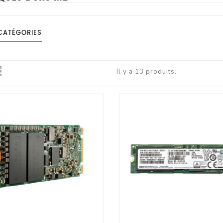
ueil
tateur
les
CATÉGORIES
Il y a 13 produits.
Et Vidéo Conférence