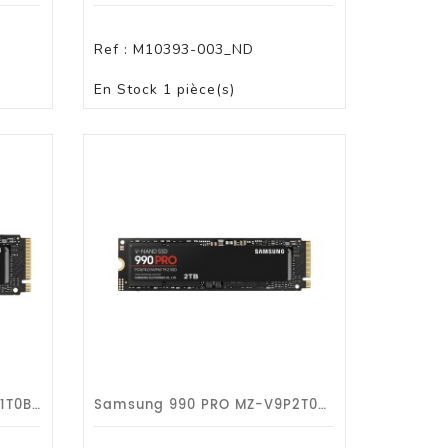
Ref :
M10393-003_ND
PANIER
En Stock
1 pièce(s)
Samsung 990 PRO MZ-V9P1T0BW - SSD - Chiffré - 1 To - M.2 2280 - PCIe 4/G5a
Samsung 990 PRO MZ-V9P2T0BW - SSD - Chiffré - 2 To - M.2 2280 - PCIe 4/G5a