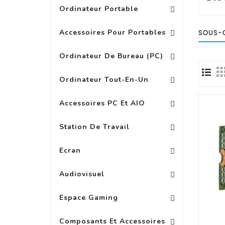
Ordinateur Portable
Replicateur Station D\'acc
Batterie, Chargeur Adap
Autres Accessoires Pour Portab
Accessoires Pour Portables
SOUS-
PC Multimedia Grand Public
Ordinateur De Bureau (PC)
Ordinateur Tout-En-Un
Autres Accessoires Pour PC
Accessoires PC Et AIO
Station De Travail
Accessoire Pour Ecran Wide
Ext Garanti Pour Ecran LED
Ecran
Accessoires Pour Casques
Accessoires Audio 
Audiovisuel
Espace Gaming
Composants Et Accessoires