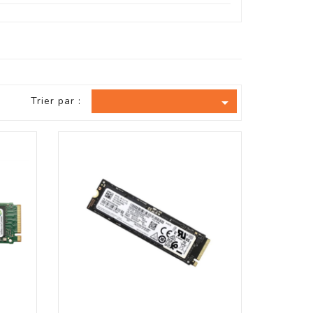
Trier par :
