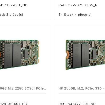
M17197-001_ND
Ref :
MZ-V9P1T0BW_N
PANIER
PANIER
ock
3 pièce(s)
En Stock
4 pièce(s)
HP 256GB M.2 2280 BC901 PCIe NVMe - Garantie 1 An HP
N29136-001_ND
Ref :
N45477-001_ND