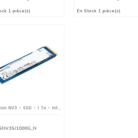
PANIER
PANIER
ock
1 pièce(s)
En Stock
1 pièce(s)
Kingston NV3 - SSD - 1 To - Interne - M.2 2280 - PCIe 4.0 X4 (NVMe) - Garantie D
SNV3S/1000G_N
PANIER