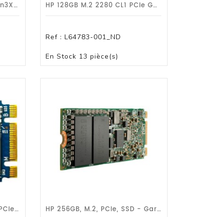
HP SSD 256GB Bg3 Pcie Gen3X2 - Garantie 1 An HP
HP 128GB M.2 2280 CL1 PCIe Gen3x2
Ref :
L64783-001_ND
PANIER
En Stock
13 pièce(s)
HP 128GB M.2 2230 SN520 PCIe Gen3
HP 256GB, M.2, PCIe, SSD - Garantie 1 An HP