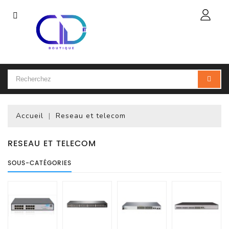
Catégorie
Accueil
Ordinateur
Portable
Accueil
Reseau et telecom
Accessoires
Pour
Portables
RESEAU ET TELECOM
SOUS-CATÉGORIES
Ordinateur
De
Bureau
(PC)
Ordinateur