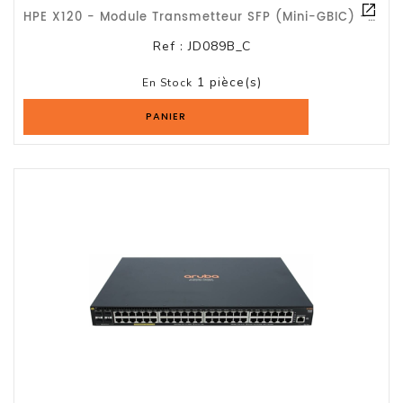
HPE X120 - Module Transmetteur SFP (mini-GBIC) - GigE - 1000Base-T - RJ-45 - Pou
Ref :
JD089B_C
1 pièce(s)
En Stock
PANIER