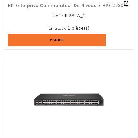
HP Enterprise Commutateur De Niveau 3 HPE 2930F 48G PoE+ 4SFP 48 Ports Gérable -
Ref :
JL262A_C
1 pièce(s)
En Stock
PANIER