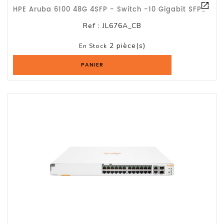
HPE Aruba 6100 48G 4SFP - Switch -10 Gigabit SFP+ / Gar À Vie HPE
Ref :
JL676A_CB
2 pièce(s)
En Stock
PANIER