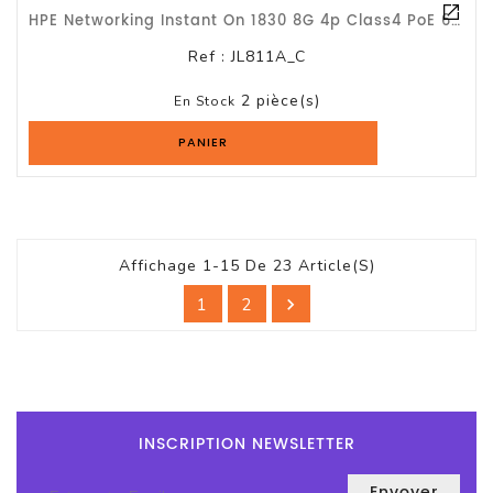
HPE Networking Instant On 1830 8G 4p Class4 PoE 65W Switch Commutateur Intellige
Ref :
JL811A_C
2 pièce(s)
En Stock
PANIER
Affichage 1-15 De 23 Article(s)
1
2

INSCRIPTION NEWSLETTER