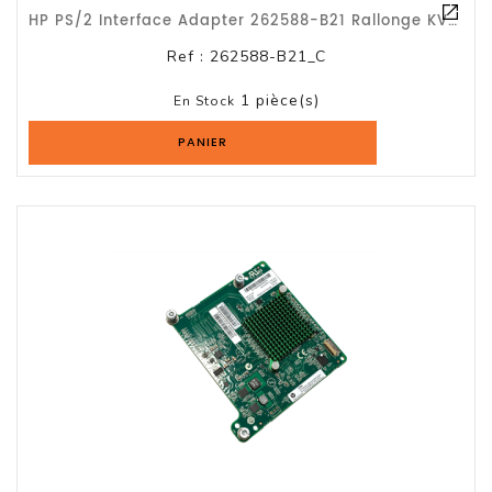
Et
HP PS/2 Interface Adapter 262588-B21 Rallonge KVM Externe : 1 X Réseau, RJ-45 Fe
Accessoires
Ref :
262588-B21_C
Câbles
1 pièce(s)
En Stock
Et
Adaptateurs
PANIER
Imprimante
Imprimante
Multifonction
Imprimante
Grand
Format
Accessoires
Imprimantes
Scanner