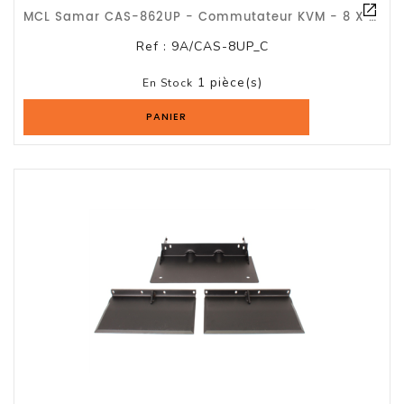
Logiciels
MCL Samar CAS-862UP - Commutateur KVM - 8 X KVM Port(s) - 1 Utilisateur Local -
Ref :
9A/CAS-8UP_C
Terminal
Point
1 pièce(s)
En Stock
De
Vente
PANIER