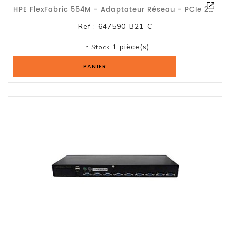
HPE FlexFabric 554M - Adaptateur Réseau - PCIe 2.0 X8 - 10 GigE, FCoE - 10GBase-
Serveur
Ref :
647590-B21_C
Reseau
1 pièce(s)
En Stock
Et
Telecom
PANIER
Onduleur
Parasurtenseur
Lecteur
De
Bandes
Multimedia
Et
Divers
Tablette