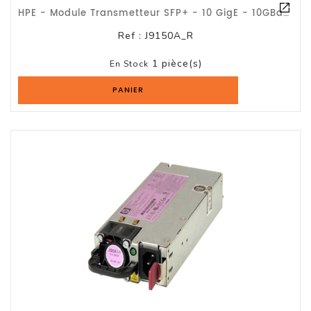
HPE - Module Transmetteur SFP+ - 10 GigE - 10GBase-SR - LC/UPC Multimode - Jusqu
Ref :
J9150A_R
1 pièce(s)
En Stock
PANIER