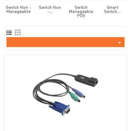
Tout-
En-
Switch Non -
Switch Non
Switch
Smart
Manageable
-...
Manageable
Switch...
Un
POE
Accessoires
PC
Et

AIO
Station
De
Travail
Ecran
Audiovisuel
Espace
Gaming
Composants