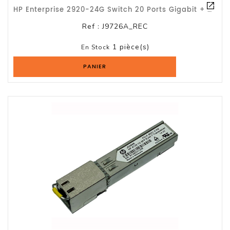
HP Enterprise 2920-24G Switch 20 Ports Gigabit + 4 X SFP Gigabit Combiné -
Ref :
J9726A_REC
1 pièce(s)
En Stock
PANIER