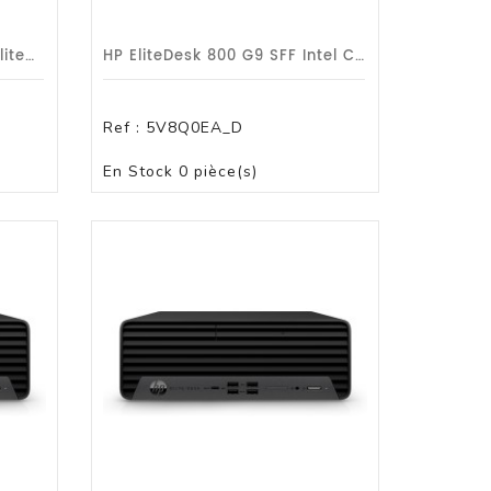
Ordinateur De Bureau HP EliteDesk 800 G9 - Intel Core I5 12e Génération
HP EliteDesk 800 G9 SFF Intel Core I5 12500/2.1GHz 8 Go/256 Go SSD/DVDRW/W10P/3a
Ref :
5V8Q0EA_D
PAS DE STOCK
En Stock
0 pièce(s)