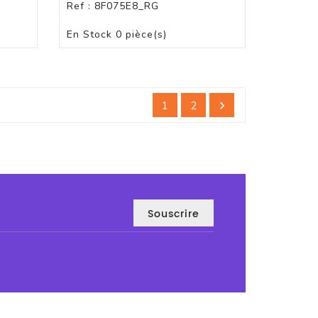
Ref :
8F075E8_RG
PAS DE STOCK
En Stock
0 pièce(s)
1
2
