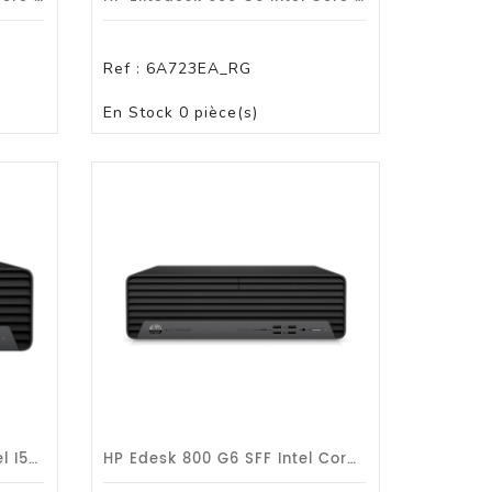
Ref :
6A723EA_RG
PAS DE STOCK
En Stock
0 pièce(s)
HP ProDesk 400 G7 SFF Intel I5-10700/2,9 GHz/16 Go/256 SSD/FreeDOS/Gar 1an
HP Edesk 800 G6 SFF Intel Core I5-10500/3,1 GHz 8 Go/256 SSD/W11PdwW10P/G 3 Ans