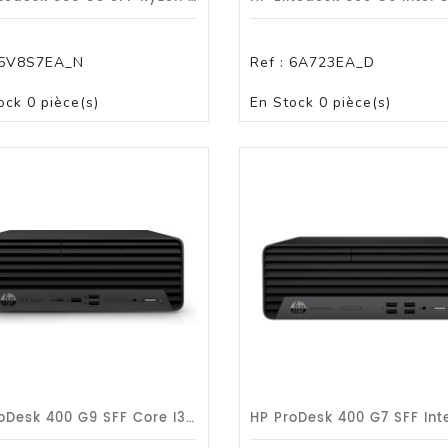
5V8S7EA_N
Ref :
6A723EA_D
PAS DE STOCK
PAS DE STOCK
ock
0 pièce(s)
En Stock
0 pièce(s)
HP ProDesk 400 G9 SFF Core I3-12100T/3,3Ghz 8 Go/256 SSD/DVDRW/W10Pro/Gar 1an