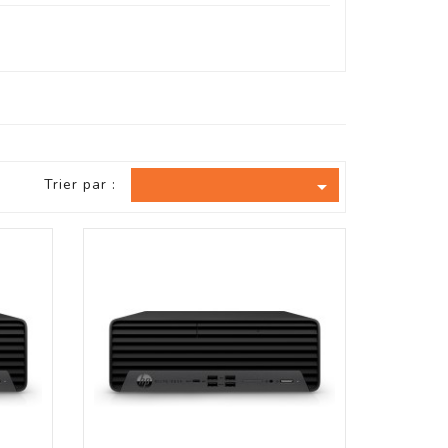
Trier par :
