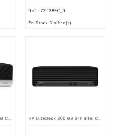
Ref :
73T28EC_R
PAS DE STOCK
En Stock
0 pièce(s)
HP EliteDesk 800G5 SFF Intel Core I7-8700/3GHz 8 Go/256 Go SSD/DVDRW/W10PRO/3ans
HP EliteDesk 800 G9 SFF Intel Core I5-12500/3GHz 16 Go/512 SSD/W11PRO/Gar 3 Ans