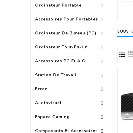
Ordinateur Portable
Replicateur Station D\'acc
Batterie, Chargeur Adap
Autres Accessoires Pour Portab
Accessoires Pour Portables
PC Multimedia Grand Public
SOUS-
Ordinateur De Bureau (PC)
Ordinateur Tout-En-Un
Autres Accessoires Pour PC
Accessoires PC Et AIO
Station De Travail
Accessoire Pour Ecran Wide
Ext Garanti Pour Ecran LED
Ecran
Accessoires Pour Casques
Accessoires Audio 
Audiovisuel
Espace Gaming
Composants Et Accessoires