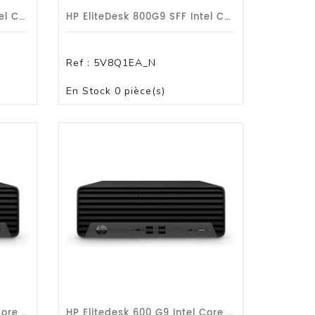
HP EliteDesk 800G9 SFF Intel Core I7-12700/2.1GHz 16 Go/512 Go SSD/DVDRW/W10P/3a
HP EliteDesk 800G9 SFF Intel Core I7-12700/2.1GHz 16 Go/512 Go SSD/DVDRW/W10P/3a
Ref :
5V8Q1EA_N
PAS DE STOCK
En Stock
0 pièce(s)
HP Elitedesk 600 G9 Intel Core I5-12500/3 GHz 8 Go/256 Go SSD/DVDRW/W10P/3 Ans
HP Elitedesk 600 G9 Intel Core I5-12500/3 GHz 8 Go/256 Go SSD/DVDRW/W10P/1 An