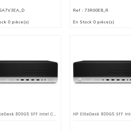
6A7V3EA_D
Ref :
73R00E8_R
PAS DE STOCK
PAS DE STOCK
ock
0 pièce(s)
En Stock
0 pièce(s)
HP EliteDesk 800G5 SFF Intel Core I5-9500/3GHz 16Go/512 Go SSD/DVDRW/W10PRO/3ans