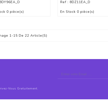
8DY96EA_D
Ref :
8DZ11EA_D
PAS DE STOCK
PAS DE STOCK
ock
0 pièce(s)
En Stock
0 pièce(s)
chage 1-15 De 22 Article(s)
crivez-Vous Gratuitement.