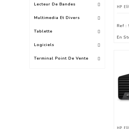
Lecteur De Bandes
Vidéoprojecteurs Acce
Multimedia Et Divers
Ref :
Protection Pour Tablette +10\'
Accessoire Pour PA
Protection Pour Tablette 8 À 9\'
Tablette
En St
Logiciels Bureautique
Logiciels
Terminal Point De Vente