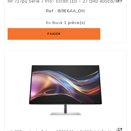
HP 727pu Serie 7 Pro- Écran LED - 27 QHD 400cd/m2 5ms HDMI/ Garantie 3 Ans
Ref :
8J9E6AA_DN
1 pièce(s)
En Stock
PANIER