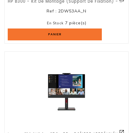
HP B300 - Kit De Montage (support De Fixation) - Pour Écran LCD/client Léger - I
Ref :
2DW53AA_N
7 pièce(s)
En Stock
PANIER