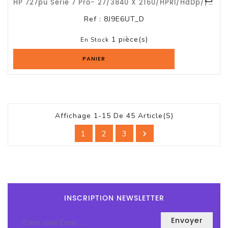
HP 727pu Serie 7 Pro- 27/3840 X 2160/HPRI/HdDp///G3a
Ref :
8J9E6UT_D
1 pièce(s)
En Stock
PANIER
Affichage 1-15 De 45 Article(s)
1
2
3

INSCRIPTION NEWSLETTER