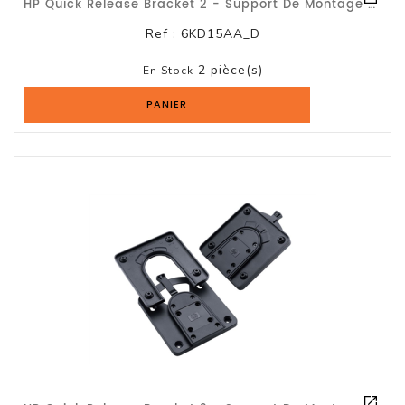
HP Quick Release Bracket 2 - Support De Montage Mural De L'écran - Pour HP P174,
Ref :
6KD15AA_D
2 pièce(s)
En Stock
PANIER