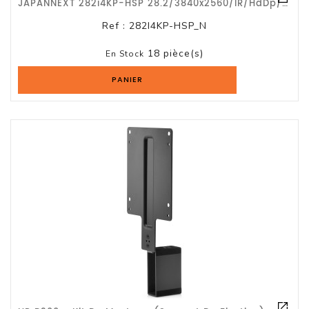
JAPANNEXT 282i4KP-HSP 28.2/3840x2560/IR/HdDp//hp//G3a
Ref :
282I4KP-HSP_N
18 pièce(s)
En Stock
PANIER