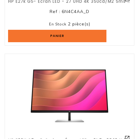
HP E27k G5- Écran LED - 27 UHD 4K 350cd/m2 5ms HDMI/ Garantie 3 Ans
Ref :
6N4C4AA_D
2 pièce(s)
En Stock
PANIER