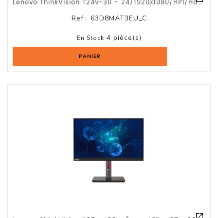
Lenovo ThinkVision T24v-30 - 24/1920x1080/HPI/HdDpVg/wb/hp//G3a
Ref :
63D8MAT3EU_C
4 pièce(s)
En Stock
PANIER