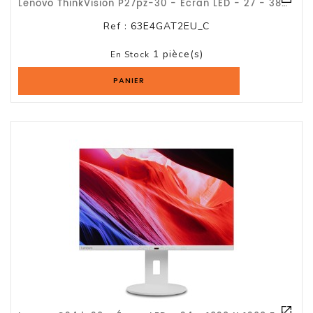
Lenovo ThinkVision P27pz-30 - Écran LED - 27 - 3840 X 2160 4K @ 60 Hz - IPS - 1
Ref :
63E4GAT2EU_C
1 pièce(s)
En Stock
PANIER