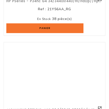
HP PSeries - P34hc G4 34/3440x1440/HI/HdDp//hp//G3a
Logiciels
Ref :
21Y56AA_RG
Terminal
38 pièce(s)
Point
En Stock
De
PANIER
Vente