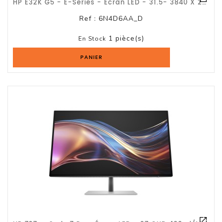
HP E32K G5 - E-Series - Écran LED - 31.5- 3840 X 2160 UHD / 4K / Garantie 3 Ans
Ref :
6N4D6AA_D
1 pièce(s)
En Stock
PANIER