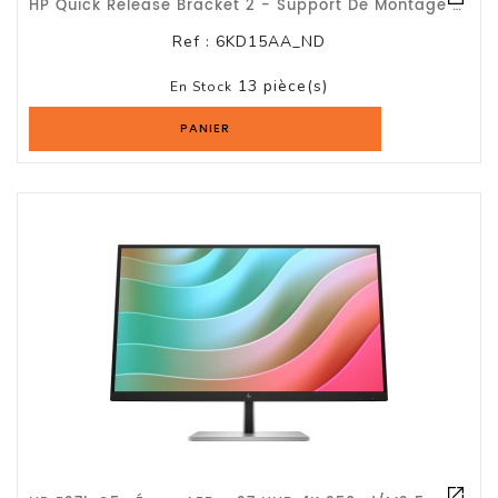
HP Quick Release Bracket 2 - Support De Montage Mural De L'écran - Pour Elite 60
Ref :
6KD15AA_ND
13 pièce(s)
En Stock
PANIER