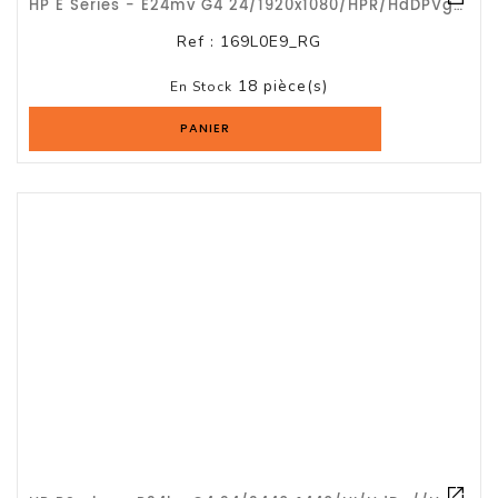
HP E Series - E24mv G4 24/1920x1080/HPR/HdDPVg/wb/hp//G3a
Ref :
169L0E9_RG
Serveur
18 pièce(s)
En Stock
Reseau
Et
PANIER
Telecom
Onduleur
Parasurtenseur
Lecteur
De
Bandes
Multimedia
Et
Divers
Tablette