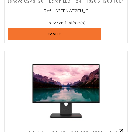
Lenovo C24d-20 - Écran LED - 24 - 1920 X 1200 Full HD (1080p) @ 60 Hz - IPS - 3
Ref :
63FENAT2EU_C
1 pièce(s)
En Stock
PANIER