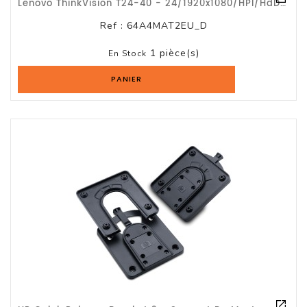
Lenovo ThinkVision T24-40 - 24/1920x1080/HPI/HdDpVg/wb/hp//G3a
Ref :
64A4MAT2EU_D
1 pièce(s)
En Stock
PANIER