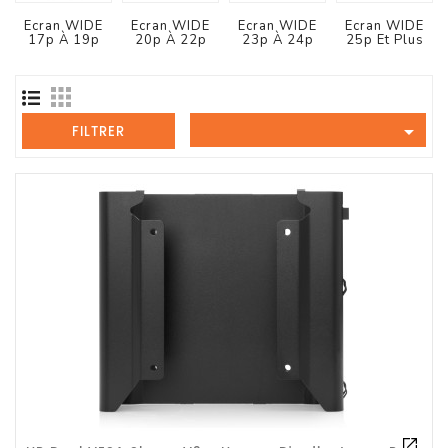
Tout-
En-
Ecran WIDE
Ecran WIDE
Ecran WIDE
Ecran WIDE
17p À 19p
20p À 22p
23p À 24p
25p Et Plus
Un
Accessoires
PC

Et
FILTRER
AIO
Station
De
Travail
Ecran
Audiovisuel
Espace
Gaming
Composants