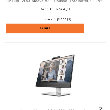
HP Dual VESA Sleeve V3 - Housse D'ordinateur - Pour HP 260 G4-Gar 1 An
Et
Accessoires
Ref :
13L67AA_D
1 pièce(s)
En Stock
Câbles
Et
PANIER
Adaptateurs
Imprimante
Imprimante
Multifonction
Imprimante
Grand
Format
Accessoires
Imprimantes
Scanner