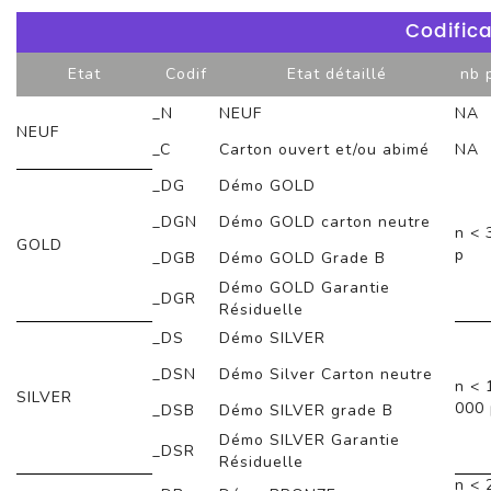
Codifica
Etat
Codif
Etat détaillé
nb 
_N
NEUF
NA
NEUF
_C
Carton ouvert et/ou abimé
NA
_DG
Démo GOLD
_DGN
Démo GOLD carton neutre
n < 
GOLD
p
_DGB
Démo GOLD Grade B
Démo GOLD Garantie
_DGR
Résiduelle
_DS
Démo SILVER
_DSN
Démo Silver Carton neutre
n < 
SILVER
000 
_DSB
Démo SILVER grade B
Démo SILVER Garantie
_DSR
Résiduelle
n < 