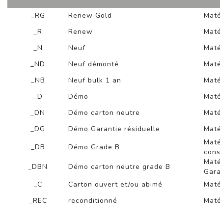
_RG
Renew Gold
Maté
_R
Renew
Maté
_N
Neuf
Maté
_ND
Neuf démonté
Maté
_NB
Neuf bulk 1 an
Maté
_D
Démo
Maté
_DN
Démo carton neutre
Maté
_DG
Démo Garantie résiduelle
Maté
Maté
_DB
Démo Grade B
cons
Maté
_DBN
Démo carton neutre grade B
Gara
_C
Carton ouvert et/ou abimé
Maté
_REC
reconditionné
Maté