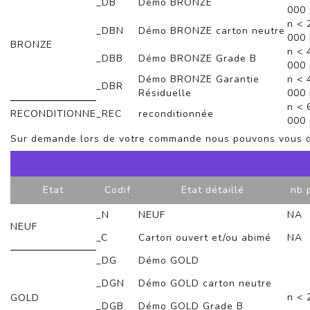
_DB
Démo BRONZE
000 
n < 
_DBN
Démo BRONZE carton neutre
000 
BRONZE
n < 
_DBB
Démo BRONZE Grade B
000 
Démo BRONZE Garantie
n < 
_DBR
Résiduelle
000 
n < 
RECONDITIONNE
_REC
reconditionnée
000 
Sur demande lors de votre commande nous pouvons vous do
Etat
Codif
Etat détaillé
nb 
_N
NEUF
NA
NEUF
_C
Carton ouvert et/ou abimé
NA
_DG
Démo GOLD
_DGN
Démo GOLD carton neutre
n < 
GOLD
_DGB
Démo GOLD Grade B