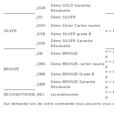
Démo GOLD Garantie
_DGR
Résiduelle
_DS
Démo SILVER
_DSN
Démo Silver Carton neutre
SILVER
n < 
_DSB
Démo SILVER grade B
Démo SILVER Garantie
_DSR
Résiduelle
n < 
_DB
Démo BRONZE
p
n < 
_DBN
Démo BRONZE carton neutre
p
BRONZE
n < 
_DBB
Démo BRONZE Grade B
p
Démo BRONZE Garantie
n < 
_DBR
Résiduelle
p
n < 
RECONDITIONNE
_REC
reconditionnée
p
Sur demande lors de votre commande nous pouvons vous do